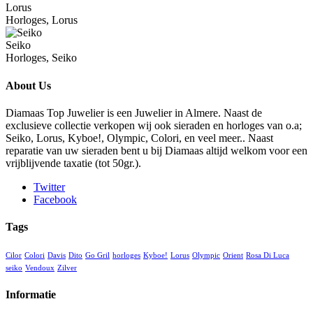
Lorus
Horloges, Lorus
Seiko
Horloges, Seiko
About Us
Diamaas Top Juwelier is een Juwelier in Almere. Naast de
exclusieve collectie verkopen wij ook sieraden en horloges van o.a;
Seiko, Lorus, Kyboe!, Olympic, Colori, en veel meer.. Naast
reparatie van uw sieraden bent u bij Diamaas altijd welkom voor een
vrijblijvende taxatie (tot 50gr.).
Twitter
Facebook
Tags
Cilor
Colori
Davis
Dito
Go Gril
horloges
Kyboe!
Lorus
Olympic
Orient
Rosa Di Luca
seiko
Vendoux
Zilver
Informatie